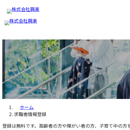
コ
ナ
求職者情報登録
ン
ビ
テ
ゲ
ン
ー
ツ
シ
へ
ョ
ス
ン
キ
に
ッ
移
プ
動
ホーム
求職者情報登録
登録は無料です。高齢者の方や障がい者の方、子育て中の方