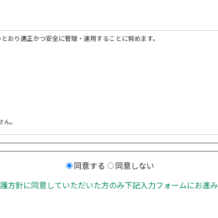
のとおり適正かつ安全に管理・運用することに努めます。
。
せん。
とが難しい場合
ることが難しい場合
って協力する必要があり、かつ本人の同意を得ることで事務遂行に影響が生
同意する
同意しない
護方針に同意していただいた方のみ下記入力フォームにお進み
求する権利があります。手続きにあたっては、ご本人確認のうえ対応させて