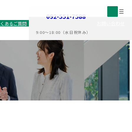
ア
ア
092-551-7588
イ
イ
お問い合わせ
くあるご質問
コ
コ
ン
ン
9:00〜18:00（水日祝休み）
リ
リ
ン
ン
ク
ク