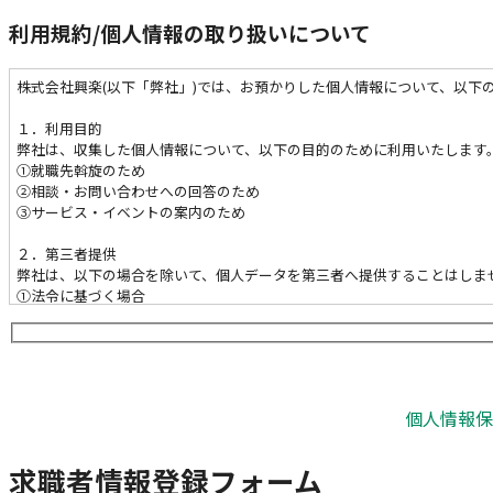
利用規約/個人情報の取り扱いについて
株式会社興楽(以下「弊社」)では、お預かりした個人情報について、以下
１．利用目的
弊社は、収集した個人情報について、以下の目的のために利用いたします
①就職先斡旋のため
②相談・お問い合わせへの回答のため
③サービス・イベントの案内のため
２．第三者提供
弊社は、以下の場合を除いて、個人データを第三者へ提供することはしま
①法令に基づく場合
②人の生命・身体・財産を保護するために必要で、本人から同意を得るこ
③公衆衛生の向上・児童の健全な育成のために必要で、本人から同意を得
④国の機関や地方公共団体、その委託者などによる法令事務の遂行にあた
３．開示請求
個人情報保
貴殿の個人情報について、ご本人には、開示・訂正・削除・利用停止を請
い。
求職者情報登録フォーム
【個人情報相談窓口】