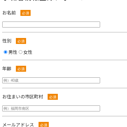
株式会社興楽 電話番号 092‐551‐7588
お名前
必須
性別
必須
男性
女性
年齢
必須
お住まいの市区町村
必須
メールアドレス
必須