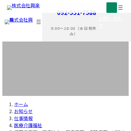
コ
ナ
ア
ア
お知らせ
092-551-7588
ン
ビ
イ
イ
お問い合わ
テ
ゲ
コ
コ
せ
ン
ー
ン
ン
9:00〜18:00（水日祝休
ツ
シ
リ
リ
み）
へ
ョ
ン
ン
ス
ン
ク
ク
キ
に
ッ
移
プ
動
ホーム
お知らせ
仕事情報
医療介護福祉