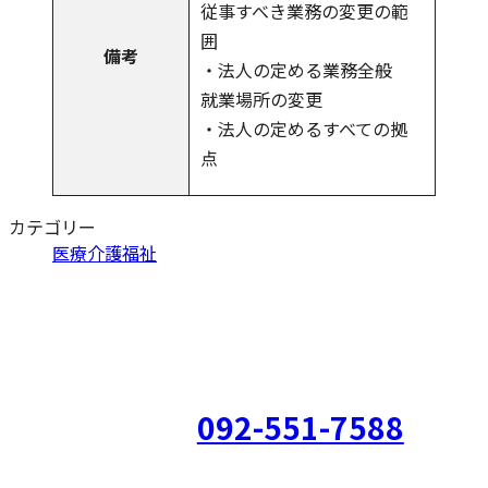
従事すべき業務の変更の範
囲
備考
・法人の定める業務全般
就業場所の変更
・法人の定めるすべての拠
点
カテゴリー
医療介護福祉
福岡県福岡市南区長丘5丁目11-5 KOURAKUビル4階
092-551-7588
電話でお問い合わ
せ
営業時間：9:00～18:00（水日祝休み）