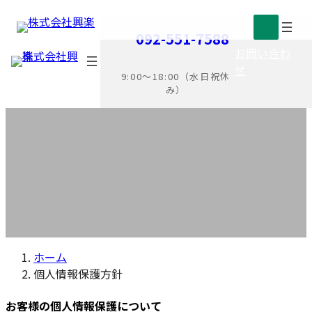
コ
ナ
ア
ア
個人情報保護方針
092-551-7588
ン
ビ
イ
イ
お問い合わ
テ
ゲ
コ
コ
せ
ン
ー
ン
ン
9:00〜18:00（水日祝休
ツ
シ
リ
リ
み）
へ
ョ
ン
ン
ス
ン
ク
ク
キ
に
ッ
移
プ
動
ホーム
個人情報保護方針
お客様の個人情報保護について