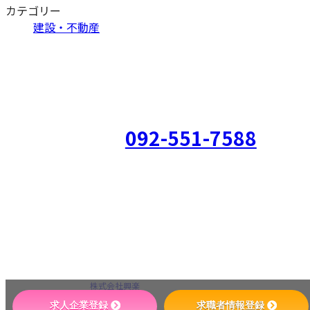
カテゴリー
建設・不動産
福岡県福岡市南区長丘5丁目11-5 KOURAKUビル4階
092-551-7588
電話でお問い合わ
せ
営業時間：9:00～18:00（水日祝休み）
メールでお問い合
お問い合わせ
わせ
©
株式会社興楽
ALL RIGHTS RESERVED.
求人企業登録
求職者情報登録