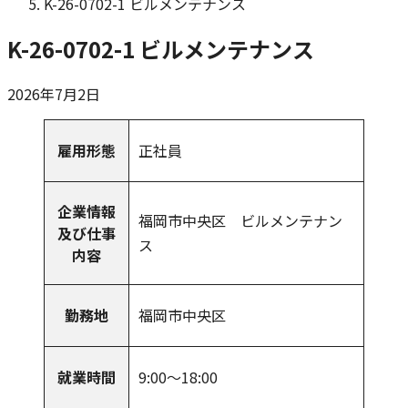
K-26-0702-1 ビルメンテナンス
K-26-0702-1 ビルメンテナンス
2026年7月2日
雇用形態
正社員
企業情報
福岡市中央区 ビルメンテナン
及び仕事
ス
内容
勤務地
福岡市中央区
就業時間
9:00～18:00